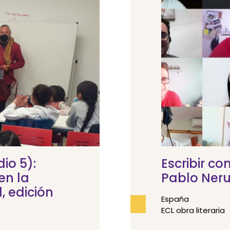
io 5):
Escribir co
en la
Pablo Ner
 edición
España
ECL obra literaria