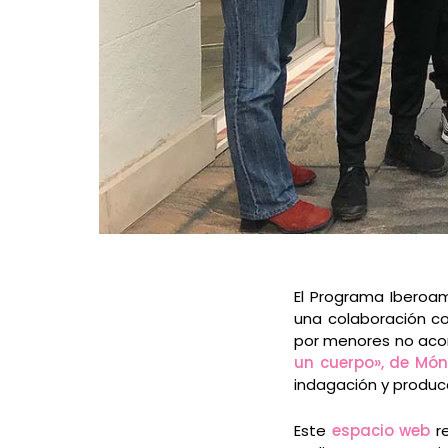
El Programa Iberoa
una colaboración co
por menores no aco
un cuerpo», de Món
indagación y producci
Este
espacio web
re