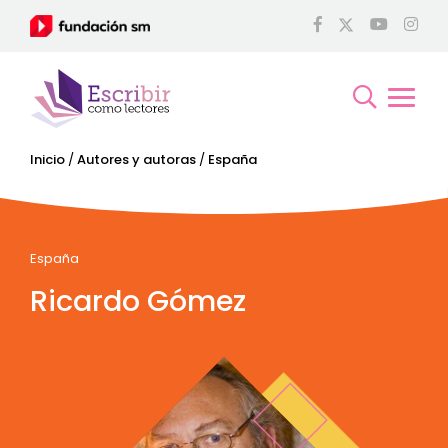
Inicio
/
Autores y autoras
/
España
España
Ricardo Gómez