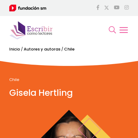
Inicio
/
Autores y autoras
/
Chile
Chile
Gisela Hertling